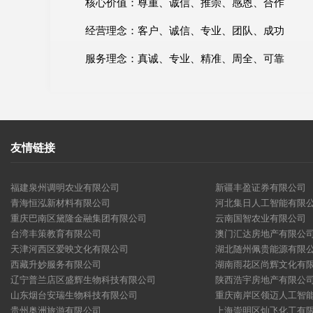
核心价值：尊重、诚信、推崇、感恩、合作
经营理念：客户、诚信、专业、团队、成功
服务理念：真诚、专业、精准、周全、可靠
友情链接
福建泉州调明农业有限公司
新疆丰盈证券有限公司
青海恒泓新材料有限公司
河北集日人工智能有限
重庆巴南区黛隆金融集团有限公司
云南国智农业有限公司
台湾丰策教育有限公司
澳门汇达房地产有限公
天津河西区爱映文化有限公司
湖北随州佩贵能源有限
西藏升妙服务有限公司
湖南雨花区尚辉文化有
辽宁普兰店区盛辉生物科技有限公司
陕西浩宇房地产有限公
山东烟台安瑞生物科技有限公司
重庆南岸区领迈人工智
贵州奥洲旅游有限公司
上海崇明区灿飞化工有